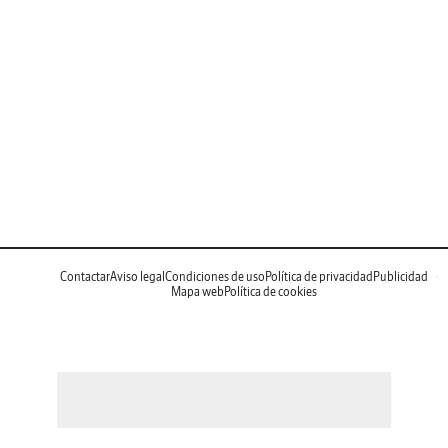
Contactar
Aviso legal
Condiciones de uso
Política de privacidad
Publicidad
Mapa web
Política de cookies