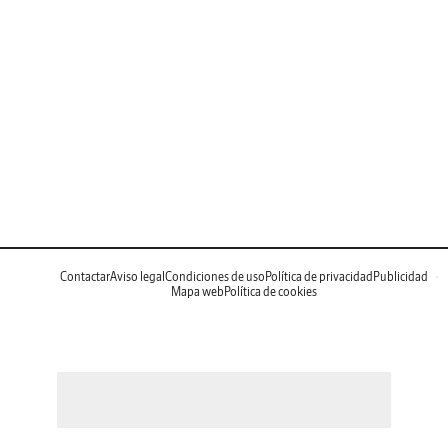
Contactar
Aviso legal
Condiciones de uso
Política de privacidad
Publicidad
Mapa web
Política de cookies